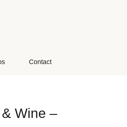
os
Contact
t & Wine –