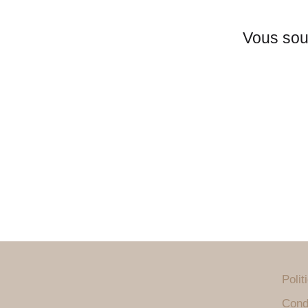
Vous souh
Polit
Cond